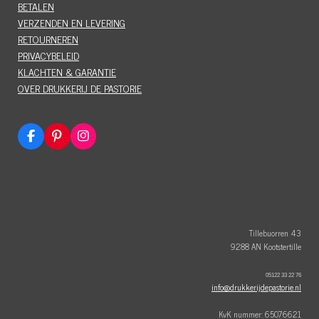
BETALEN
VERZENDEN EN LEVERING
RETOURNEREN
PRIVACYBELEID
KLACHTEN & GARANTIE
OVER DRUKKERIJ DE PASTORIE
F
P
I
a
i
n
c
n
s
e
t
t
b
e
a
o
r
g
o
e
r
k
s
a
t
m
Tillebuorren 43
9288 AN Kootstertille
05122 33 22 76
info@drukkerijdepastorie.nl
KvK nummer: 65076621