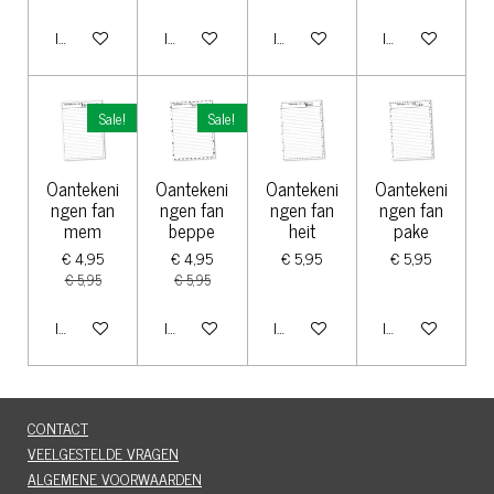
In winkelwagen
In winkelwagen
In winkelwagen
In winkelwagen
Sale!
Sale!
Oantekeni
Oantekeni
Oantekeni
Oantekeni
ngen fan
ngen fan
ngen fan
ngen fan
mem
beppe
heit
pake
€ 4,95
€ 4,95
€ 5,95
€ 5,95
€ 5,95
€ 5,95
In winkelwagen
In winkelwagen
In winkelwagen
In winkelwagen
CONTACT
VEELGESTELDE VRAGEN
ALGEMENE VOORWAARDEN