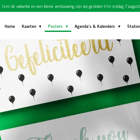
I.v.m de vakantie en een kleine verbouwing zijn wij gesloten t/m vrijdag 7 august
Home
Kaarten
Posters
Agenda's & Kalenders
Statio