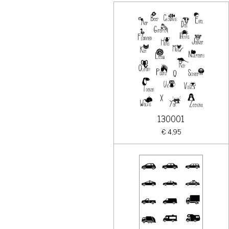
130001
€ 4,95