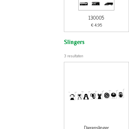
130005
€ 4,95
Slingers
3 resultaten
Dierenslinger