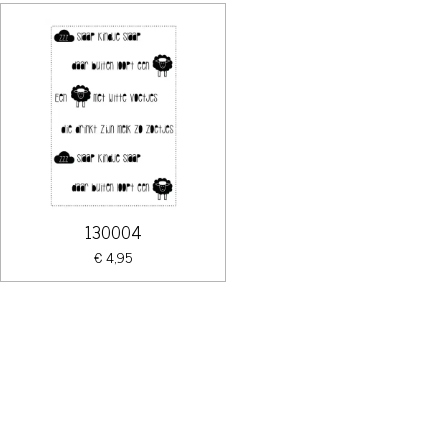
130004
€ 4,95