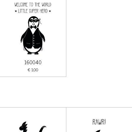
160040
€ 1,00