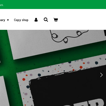
us.
nary
Copy shop