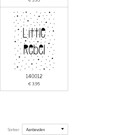
140012
€ 3,95
Sorteer: