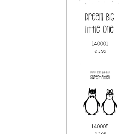
140001
€ 3,95
140005
€ 3,95