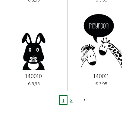
140010
140011
€ 3,95
€ 3,95
1
2