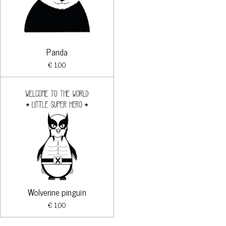
Panda
€ 1,00
Wolverine pinguïn
€ 1,00