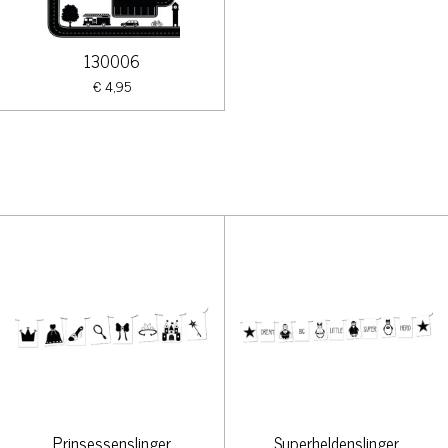
130006
€ 4,95
Prinsessenslinger
Superheldenslinger