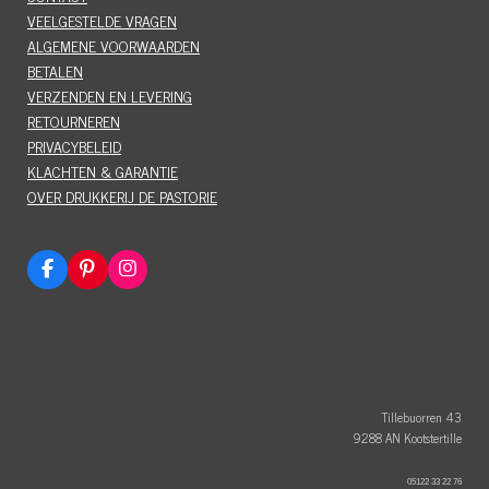
VEELGESTELDE VRAGEN
ALGEMENE VOORWAARDEN
BETALEN
VERZENDEN EN LEVERING
RETOURNEREN
PRIVACYBELEID
KLACHTEN & GARANTIE
OVER DRUKKERIJ DE PASTORIE
F
P
I
a
i
n
c
n
s
e
t
t
b
e
a
o
r
g
o
e
r
k
s
a
t
m
Tillebuorren 43
9288 AN Kootstertille
05122 33 22 76