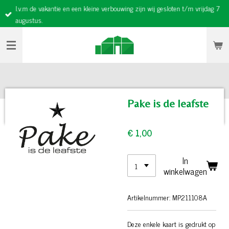
I.v.m de vakantie en een kleine verbouwing zijn wij gesloten t/m vrijdag 7
Ga
augustus.
direct
naar
de
hoofdinhoud
Pake is de leafste
€ 1,00
In
winkelwagen
Artikelnummer:
MP211108A
Deze enkele kaart is gedrukt op