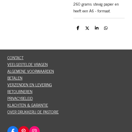
260 grams stevig papier en
heeft een A6 - formaat.
D
D
S
D
e
e
h
e
l
e
a
l
e
l
r
e
n
e
n
CONTACT
VEELGESTELDE VRAGEN
ALGEMENE VOORWAARDEN
BETALEN
VERZENDEN EN LEVERING
RETOURNEREN
PRIVACYBELEID
KLACHTEN & GARANTIE
OVER DRUKKERIJ DE PASTORIE