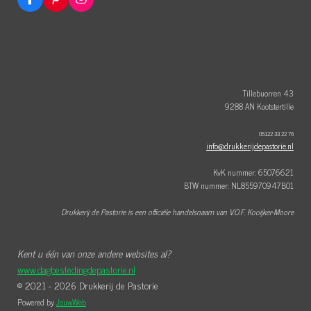
F
P
I
a
i
n
c
n
s
e
t
t
b
e
a
o
r
g
o
e
r
k
s
a
t
m
Tillebuorren 43
9288 AN Kootstertille
05122 33 22 76
info@drukkerijdepastorie.nl
KvK nummer: 65076621
BTW nummer: NL855970947B01
Drukkerij de Pastorie is een officiële handelsnaam van V.O.F. Kooijker-Moore
Kent u één van onze andere websites al?
www.dagbestedingdepastorie.nl
© 2021 - 2026 Drukkerij de Pastorie
Powered by
JouwWeb