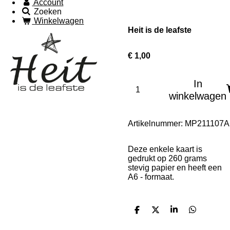
Account
Zoeken
Winkelwagen
Heit is de leafste
€ 1,00
In
winkelwagen
Artikelnummer:
MP211107A
Deze enkele kaart is
gedrukt op 260 grams
stevig papier en heeft een
A6 - formaat.
D
D
S
D
e
e
h
e
l
e
a
l