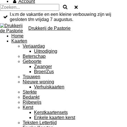
Account
I.v.m de vakantie en een kleine verbouwing zijn wij
gesloten t/m vrijdag 7 augustus.
Drukkerij de Pastorie
Home
Kaarten
Verjaardag
Uitnodiging
Beterschap
Geboorte
Zwanger
Broer/Zus
Trouwen
Nieuwe woning
Verhuiskaarten
Sterkte
Bedankt
Rijbewijs
Kerst
Kerstkaartensets
Enkele kaarten kerst
Teksten Lettertijd