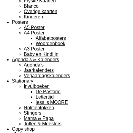
Fryske Kaarten
Blanco
Overige kaarten
Kinderen
Posters
A5 Poster
A4 Poster
Alfabetposters
Woordenboek
A3 Poster
Baby en Kindlijn
Agenda's & Kalenders
Agenda's
Jaarkalenders
Verjaardagskalenders
Stationary
Invulboeken
De Pastorie
Lettertijd
less is MOORE
Notitieblokken
Slingers
Mama & Papa
Juffen & Meesters
Copy shop