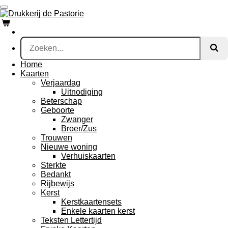
Ga
direct
naar
de
hoofdinhoud
Home
Kaarten
Verjaardag
Uitnodiging
Beterschap
Geboorte
Zwanger
Broer/Zus
Trouwen
Nieuwe woning
Verhuiskaarten
Sterkte
Bedankt
Rijbewijs
Kerst
Kerstkaartensets
Enkele kaarten kerst
Teksten Lettertijd