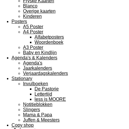
Fryske Kaarten
Blanco
Overige kaarten
Kinderen
Posters
A5 Poster
A4 Poster
Alfabetposters
Woordenboek
A3 Poster
Baby en Kindlijn
Agenda's & Kalenders
Agenda's
Jaarkalenders
Verjaardagskalenders
Stationary
Invulboeken
De Pastorie
Lettertijd
less is MOORE
Notitieblokken
Slingers
Mama & Papa
Juffen & Meesters
Copy shop