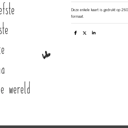
Deze enkele kaart is gedrukt op 260
formaat.
D
D
S
e
e
h
l
e
a
e
l
r
n
e