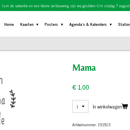
I.v.m de vakantie en een kleine verbouwing zijn wij gesloten t/m vrijdag 7 august
Home
Kaarten
Posters
Agenda's & Kalenders
Statio
Mama
€ 1,00
In winkelwagen
Artikelnummer:
191503