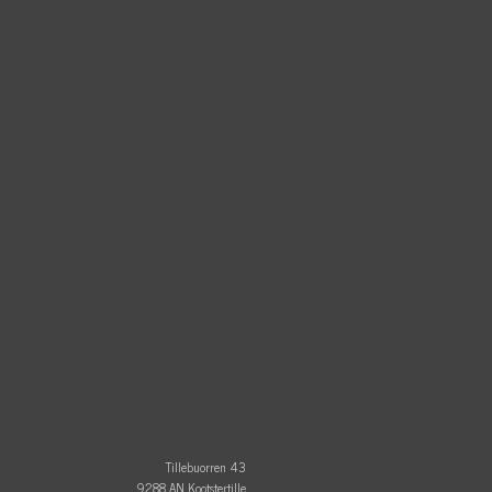
Tillebuorren 43
9288 AN Kootstertille