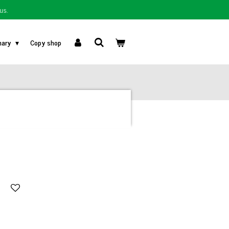
us.
nary
Copy shop