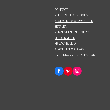
CONTACT
VEELGESTELDE VRAGEN
ALGEMENE VOORWAARDEN
BETALEN
VERZENDEN EN LEVERING
RETOURNEREN
PRIVACYBELEID
KLACHTEN & GARANTIE
OVER DRUKKERIJ DE PASTORIE
F
P
I
a
i
n
c
n
s
e
t
t
b
e
a
o
r
g
o
e
r
k
s
a
t
m