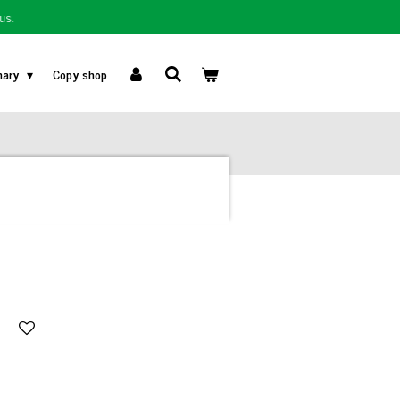
us.
nary
Copy shop