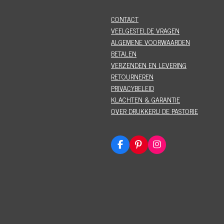
CONTACT
VEELGESTELDE VRAGEN
ALGEMENE VOORWAARDEN
BETALEN
VERZENDEN EN LEVERING
RETOURNEREN
PRIVACYBELEID
KLACHTEN & GARANTIE
OVER DRUKKERIJ DE PASTORIE
F
P
I
a
i
n
c
n
s
e
t
t
b
e
a
o
r
g
o
e
r
k
s
a
t
m