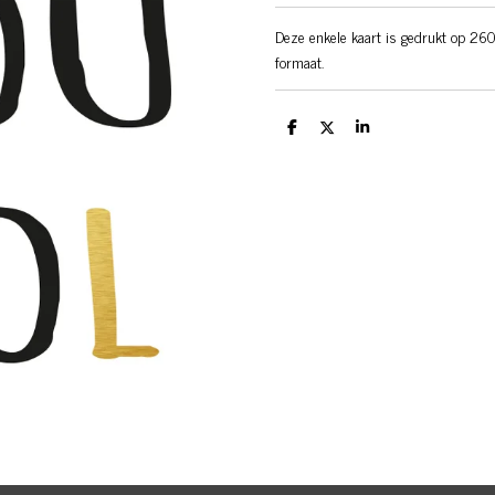
Deze enkele kaart is gedrukt op 260
formaat.
D
D
S
e
e
h
l
e
a
e
l
r
n
e