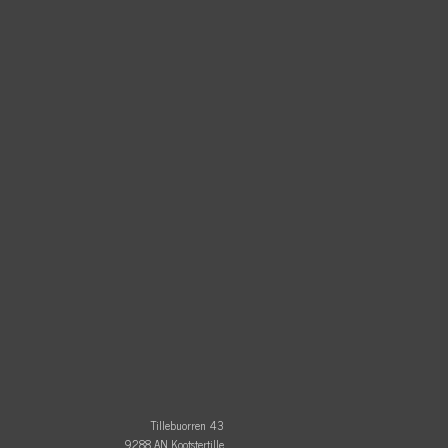
Tillebuorren 43
9288 AN Kootstertille