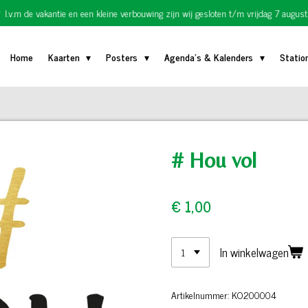
I.v.m de vakantie en een kleine verbouwing zijn wij gesloten t/m vrijdag 7 august
Home
Kaarten
Posters
Agenda's & Kalenders
Statio
# Hou vol
€ 1,00
In winkelwagen
Artikelnummer:
KO200004