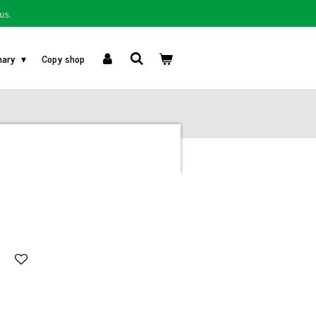
us.
nary
Copy shop