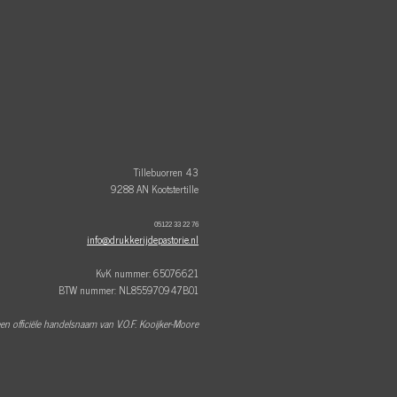
Tillebuorren 43
9288 AN Kootstertille
05122 33 22 76
info@drukkerijdepastorie.nl
KvK nummer: 65076621
BTW nummer: NL855970947B01
een officiële handelsnaam van V.O.F. Kooijker-Moore