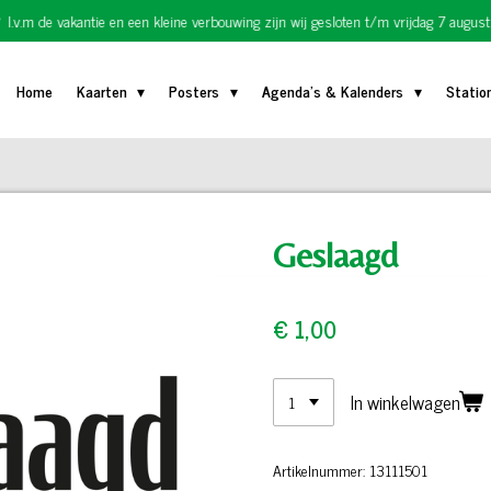
I.v.m de vakantie en een kleine verbouwing zijn wij gesloten t/m vrijdag 7 august
Home
Kaarten
Posters
Agenda's & Kalenders
Statio
Geslaagd
€ 1,00
In winkelwagen
Artikelnummer:
13111501