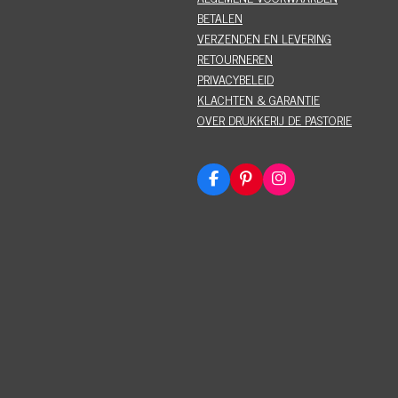
BETALEN
VERZENDEN EN LEVERING
RETOURNEREN
PRIVACYBELEID
KLACHTEN & GARANTIE
OVER DRUKKERIJ DE PASTORIE
F
P
I
a
i
n
c
n
s
e
t
t
b
e
a
o
r
g
o
e
r
k
s
a
t
m