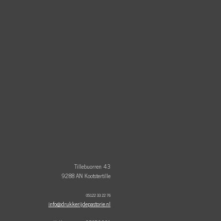
Tillebuorren 43
9288 AN Kootstertille
05122 33 22 76
info@drukkerijdepastorie.nl