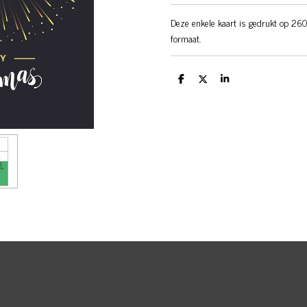
Deze enkele kaart is gedrukt op 260
formaat.
D
D
S
e
e
h
l
e
a
e
l
r
n
e