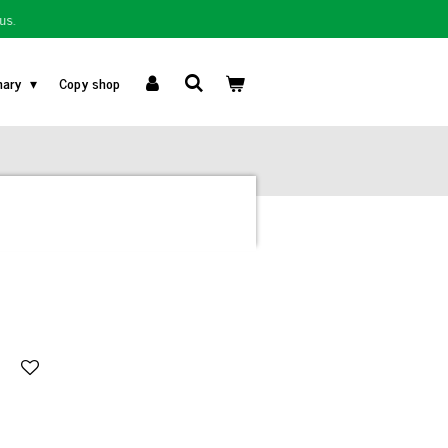
us.
nary
Copy shop