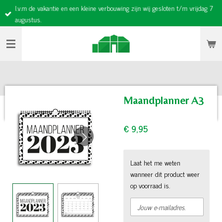
I.v.m de vakantie en een kleine verbouwing zijn wij gesloten t/m vrijdag 7
Ga
augustus.
direct
naar
de
hoofdinhoud
Maandplanner A3
€ 9,95
Laat het me weten
wanneer dit product weer
op voorraad is.