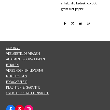
enkelzijdig bedrukt op 300
gram mat papier.
D
D
S
D
e
e
h
e
l
e
a
l
e
l
r
e
n
e
n
CONTACT
VEELGESTELDE VRAGEN
ALGEMENE VOORWAARDEN
BETALEN
VERZENDEN EN LEVERING
RETOURNEREN
PRIVACYBELEID
KLACHTEN & GARANTIE
OVER DRUKKERIJ DE PASTORIE