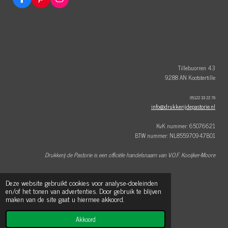
F
P
I
a
i
n
c
n
s
e
t
t
b
e
a
o
r
g
o
e
r
k
s
a
t
m
Tillebuorren 43
9288 AN Kootstertille
05122 33 22 76
info@drukkerijdepastorie.nl
KvK nummer: 65076621
BTW nummer: NL855970947B01
Drukkerij de Pastorie is een officiële handelsnaam van V.O.F. Kooijker-Moore
Deze website gebruikt cookies voor analyse-doeleinden
Kent u één van onze andere websites al?
en/of het tonen van advertenties. Door gebruik te blijven
www.dagbestedingdepastorie.nl
maken van de site gaat u hiermee akkoord.
© 2021 - 2026 Drukkerij de Pastorie
Akkoord
Powered by
JouwWeb