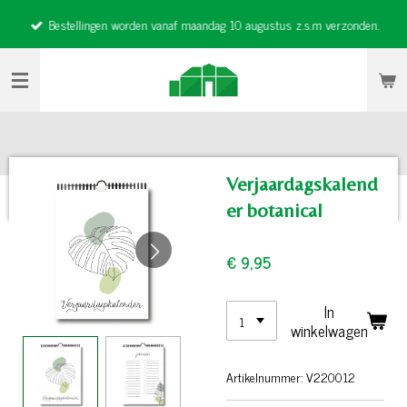
Ga
Bestellingen worden vanaf maandag 10 augustus z.s.m verzonden.
direct
naar
de
hoofdinhoud
Verjaardagskalend
er botanical
€ 9,95
In
winkelwagen
Artikelnummer:
V220012