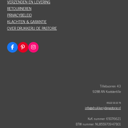
VERZENDEN EN LEVERING
RETOURNEREN
PRIVACYBELEID
KLACHTEN & GARANTIE
OVER DRUKKERIJ DE PASTORIE
F
P
I
a
i
n
c
n
s
e
t
t
b
e
a
o
r
g
o
e
r
k
s
a
t
m
Tillebuorren 43
9288 AN Kootstertille
05122 33 22 76
info@drukkerijdepastorie.nl
KvK nummer: 65076621
BTW nummer: NL855970947B01