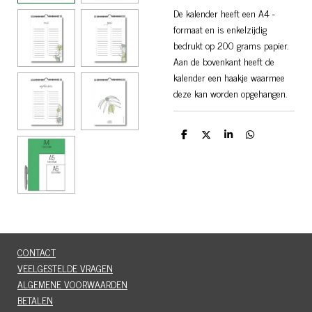
De kalender heeft een A4 -
formaat en is enkelzijdig
bedrukt op 200 grams papier.
Aan de bovenkant heeft de
kalender een haakje waarmee
deze kan worden opgehangen.
D
D
S
D
e
e
h
e
l
e
a
l
e
l
r
e
n
e
n
CONTACT
VEELGESTELDE VRAGEN
ALGEMENE VOORWAARDEN
BETALEN