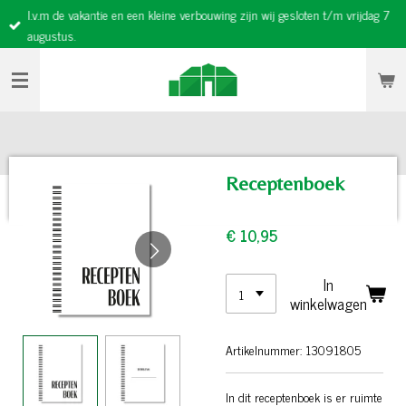
I.v.m de vakantie en een kleine verbouwing zijn wij gesloten t/m vrijdag 7
Ga
augustus.
direct
naar
de
hoofdinhoud
Receptenboek
€ 10,95
In
winkelwagen
Artikelnummer:
13091805
In dit receptenboek is er ruimte