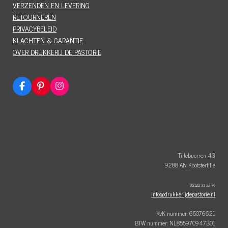
VERZENDEN EN LEVERING
RETOURNEREN
PRIVACYBELEID
KLACHTEN & GARANTIE
OVER DRUKKERIJ DE PASTORIE
F
P
I
a
i
n
c
n
s
e
t
t
b
e
a
o
r
g
o
e
r
k
s
a
t
m
Tillebuorren 43
9288 AN Kootstertille
05122 33 22 76
info@drukkerijdepastorie.nl
KvK nummer: 65076621
BTW nummer: NL855970947B01