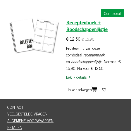
l
e
a
l
e
l
r
e
n
e
n
Combideal
Receptenboek +
Boodschappenlijstje
€ 12,50
€ 15,90
Profiteer nu van deze
combideal
receptenboek
en
boodschappenlijstje
. Normaal €
15,90. Nu voor € 12,50.
Bekijk details
In winkelwagen
CONTACT
VEELGESTELDE VRAGEN
ALGEMENE VOORWAARDEN
BETALEN