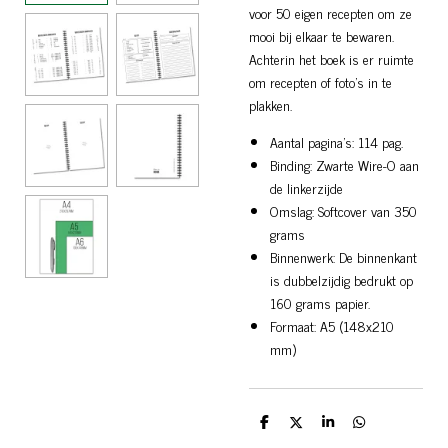
voor 50 eigen recepten om ze
mooi bij elkaar te bewaren.
Achterin het boek is er ruimte
om recepten of foto's in te
plakken.
Aantal pagina's: 114 pag.
Binding: Zwarte Wire-O aan
de linkerzijde
Omslag: Softcover van 350
grams
Binnenwerk: De binnenkant
is dubbelzijdig bedrukt op
160 grams papier.
Formaat: A5 (148x210
mm)
D
D
S
D
e
e
h
e