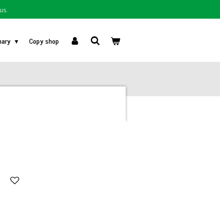
us.
nary
Copy shop