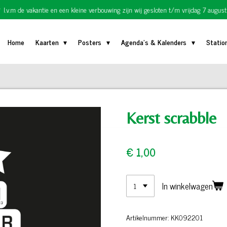
I.v.m de vakantie en een kleine verbouwing zijn wij gesloten t/m vrijdag 7 august
Home
Kaarten
Posters
Agenda's & Kalenders
Statio
Kerst scrabble
€ 1,00
In winkelwagen
Artikelnummer:
KK092201