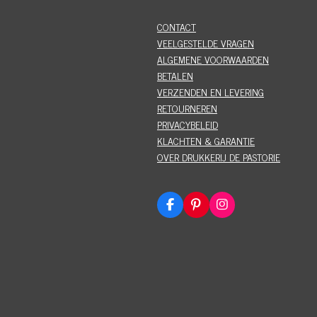
CONTACT
VEELGESTELDE VRAGEN
ALGEMENE VOORWAARDEN
BETALEN
VERZENDEN EN LEVERING
RETOURNEREN
PRIVACYBELEID
KLACHTEN & GARANTIE
OVER DRUKKERIJ DE PASTORIE
F
P
I
a
i
n
c
n
s
e
t
t
b
e
a
o
r
g
o
e
r
k
s
a
t
m