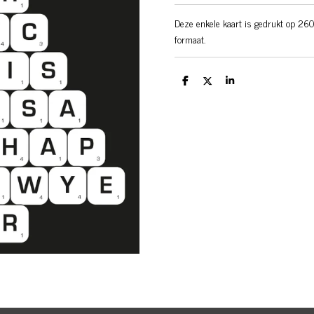
Deze enkele kaart is gedrukt op 260
formaat.
D
D
S
e
e
h
l
e
a
e
l
r
n
e