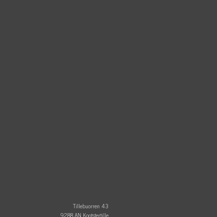
Tillebuorren 43
9288 AN Kootstertille