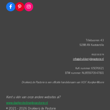
F
P
I
a
i
n
c
n
s
e
t
t
b
e
a
o
r
g
o
e
r
k
s
a
t
m
Tillebuorren 43
9288 AN Kootstertille
05122 33 22 76
info@drukkerijdepastorie.nl
KvK nummer: 65076621
BTW nummer: NL855970947B01
Drukkerij de Pastorie is een officiële handelsnaam van V.O.F. Kooijker-Moore
Kent u één van onze andere websites al?
www.dagbestedingdepastorie.nl
© 2021 - 2026 Drukkerij de Pastorie