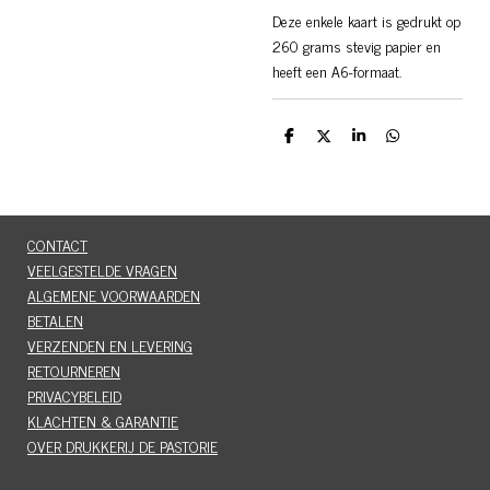
Deze enkele kaart is gedrukt op
260 grams stevig papier en
heeft een A6-formaat.
D
D
S
D
e
e
h
e
l
e
a
l
e
l
r
e
n
e
n
CONTACT
VEELGESTELDE VRAGEN
ALGEMENE VOORWAARDEN
BETALEN
VERZENDEN EN LEVERING
RETOURNEREN
PRIVACYBELEID
KLACHTEN & GARANTIE
OVER DRUKKERIJ DE PASTORIE