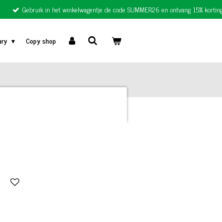
Gebruik in het winkelwagentje de code SUMMER26 en ontvang 15% korting
ary
Copy shop