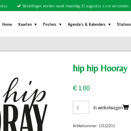
stus.
Bestellingen worden vanaf maandag 10 augustus z.s.m verzonden.
Home
Kaarten
Posters
Agenda's & Kalenders
Station
hip hip Hooray
€ 1,00
In winkelwagen
Artikelnummer:
13112201