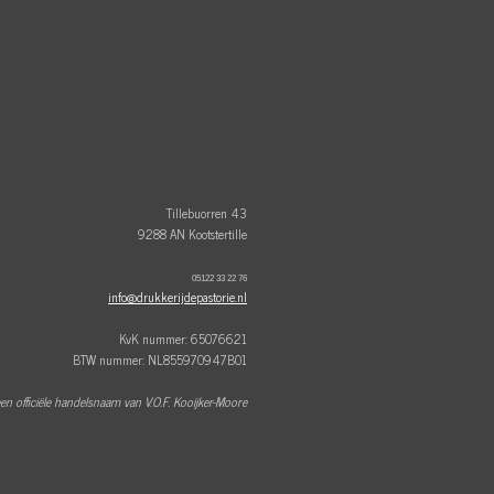
Tillebuorren 43
9288 AN Kootstertille
05122 33 22 76
info@drukkerijdepastorie.nl
KvK nummer: 65076621
BTW nummer: NL855970947B01
een officiële handelsnaam van V.O.F. Kooijker-Moore