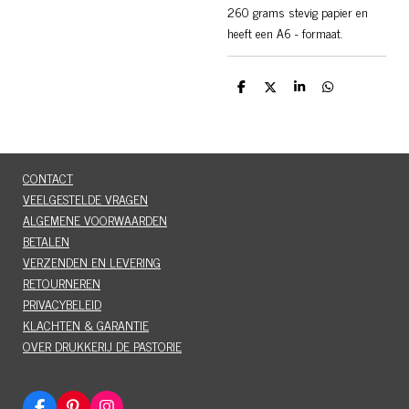
260 grams stevig papier en
heeft een A6 - formaat.
D
D
S
D
e
e
h
e
l
e
a
l
e
l
r
e
n
e
n
CONTACT
VEELGESTELDE VRAGEN
ALGEMENE VOORWAARDEN
BETALEN
VERZENDEN EN LEVERING
RETOURNEREN
PRIVACYBELEID
KLACHTEN & GARANTIE
OVER DRUKKERIJ DE PASTORIE