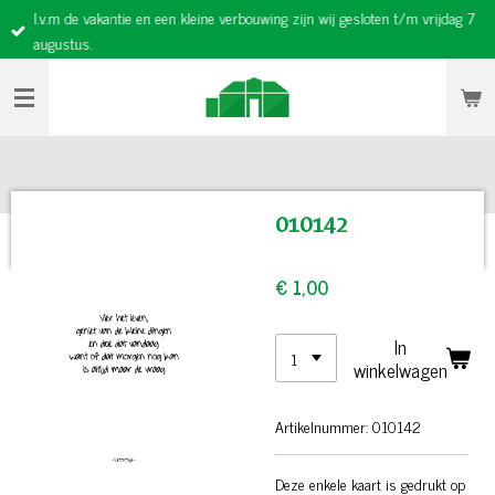
I.v.m de vakantie en een kleine verbouwing zijn wij gesloten t/m vrijdag 7
Ga
augustus.
direct
naar
de
hoofdinhoud
010142
€ 1,00
In
winkelwagen
Artikelnummer:
010142
Deze enkele kaart is gedrukt op