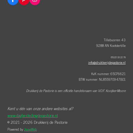
F
P
I
a
i
n
c
n
s
e
t
t
b
e
a
o
r
g
o
e
r
k
s
a
t
m
Tillebuorren 43
9288 AN Kootstertille
05122 33 22 76
info@drukkerijdepastorie.nl
KvK nummer: 65076621
BTW nummer: NL855970947B01
Drukkerij de Pastorie is een officiële handelsnaam van V.O.F. Kooijker-Moore
Kent u één van onze andere websites al?
www.dagbestedingdepastorie.nl
© 2021 - 2026 Drukkerij de Pastorie
Powered by
JouwWeb