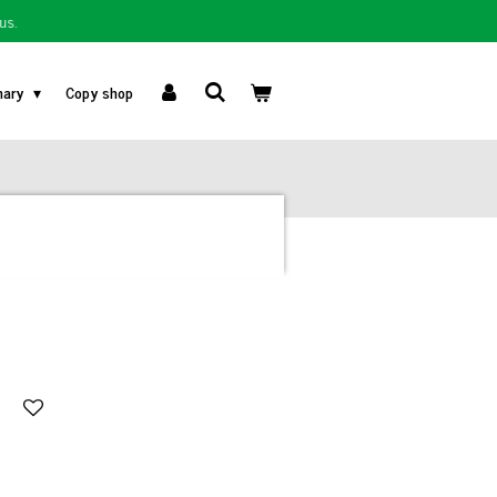
us.
nary
Copy shop