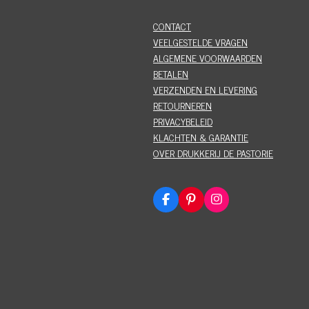
CONTACT
VEELGESTELDE VRAGEN
ALGEMENE VOORWAARDEN
BETALEN
VERZENDEN EN LEVERING
RETOURNEREN
PRIVACYBELEID
KLACHTEN & GARANTIE
OVER DRUKKERIJ DE PASTORIE
F
P
I
a
i
n
c
n
s
e
t
t
b
e
a
o
r
g
o
e
r
k
s
a
t
m