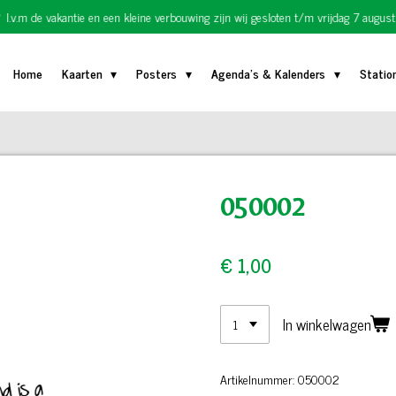
I.v.m de vakantie en een kleine verbouwing zijn wij gesloten t/m vrijdag 7 august
Home
Kaarten
Posters
Agenda's & Kalenders
Statio
050002
€ 1,00
In winkelwagen
Artikelnummer:
050002