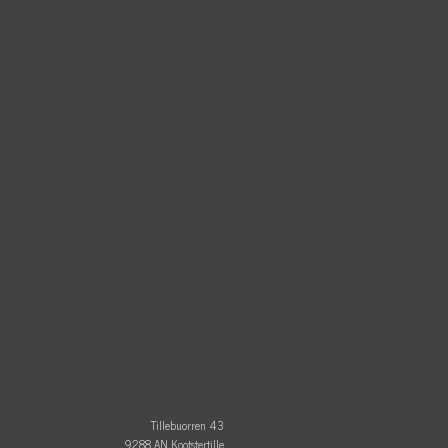
Tillebuorren 43
9288 AN Kootstertille