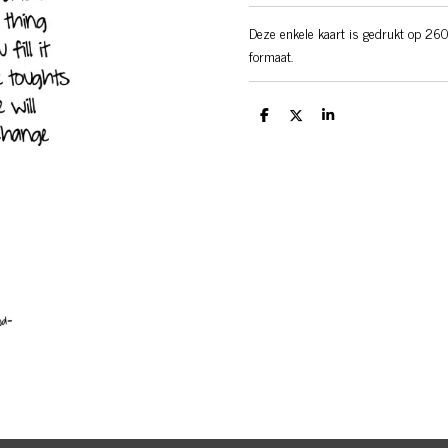
Deze enkele kaart is gedrukt op 260
formaat.
D
D
S
e
e
h
l
e
a
e
l
r
n
e