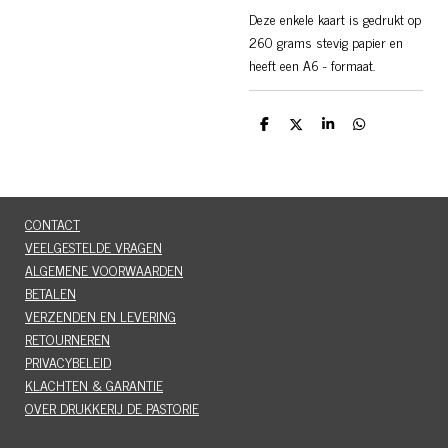
Deze enkele kaart is gedrukt op
260 grams stevig papier en
heeft een A6 - formaat.
D
D
S
D
e
e
h
e
l
e
a
l
e
l
r
e
n
e
n
CONTACT
VEELGESTELDE VRAGEN
ALGEMENE VOORWAARDEN
BETALEN
VERZENDEN EN LEVERING
RETOURNEREN
PRIVACYBELEID
KLACHTEN & GARANTIE
OVER DRUKKERIJ DE PASTORIE