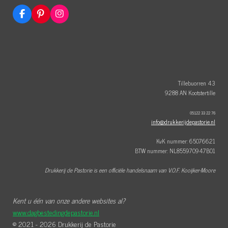
F
P
I
a
i
n
c
n
s
e
t
t
b
e
a
o
r
g
o
e
r
k
s
a
t
m
Tillebuorren 43
9288 AN Kootstertille
05122 33 22 76
info@drukkerijdepastorie.nl
KvK nummer: 65076621
BTW nummer: NL855970947B01
Drukkerij de Pastorie is een officiële handelsnaam van V.O.F. Kooijker-Moore
Kent u één van onze andere websites al?
www.dagbestedingdepastorie.nl
© 2021 - 2026 Drukkerij de Pastorie