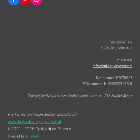
F
P
I
a
i
n
c
n
s
e
t
t
b
e
a
o
r
g
o
e
r
k
s
a
t
m
Tillebuorren 43
9288 AN Kootstertille
05122 33 22 76
info@drukkerijdepastorie.nl
KvK nummer: 65076621
BTW nummer: NL855970947B01
Drukkerij de Pastorie is een officiële handelsnaam van V.O.F. Kooijker-Moore
Kent u één van onze andere websites al?
www.dagbestedingdepastorie.nl
© 2021 - 2026 Drukkerij de Pastorie
Powered by
JouwWeb