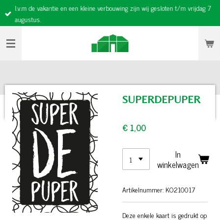
I.v.m de vakantie en een kleine verbouwing zijn wij gesloten t/m vrijdag 7
Ga
augustus.
direct
naar
de
hoofdinhoud
SUPERDEPUPER
€ 1,00
In
winkelwagen
Artikelnummer:
KO210017
Deze enkele kaart is gedrukt op