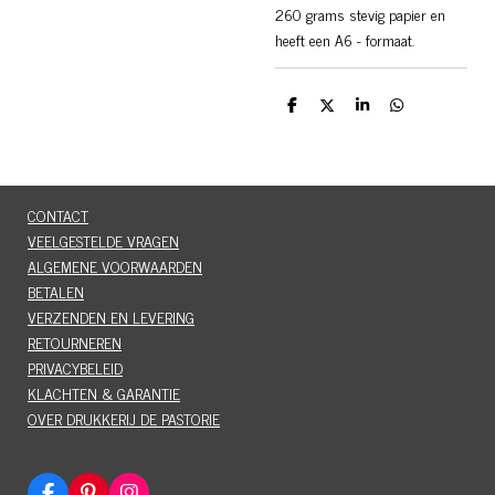
260 grams stevig papier en
heeft een A6 - formaat.
D
D
S
D
e
e
h
e
l
e
a
l
e
l
r
e
n
e
n
CONTACT
VEELGESTELDE VRAGEN
ALGEMENE VOORWAARDEN
BETALEN
VERZENDEN EN LEVERING
RETOURNEREN
PRIVACYBELEID
KLACHTEN & GARANTIE
OVER DRUKKERIJ DE PASTORIE