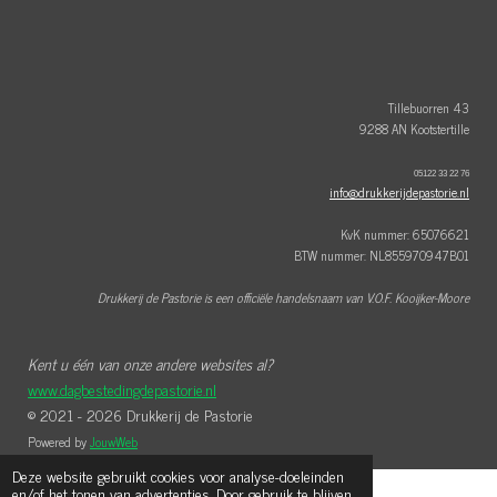
e
t
t
b
e
a
o
r
g
o
e
r
k
s
a
t
m
Tillebuorren 43
9288 AN Kootstertille
05122 33 22 76
info@drukkerijdepastorie.nl
KvK nummer: 65076621
BTW nummer: NL855970947B01
Drukkerij de Pastorie is een officiële handelsnaam van V.O.F. Kooijker-Moore
Kent u één van onze andere websites al?
www.dagbestedingdepastorie.nl
© 2021 - 2026 Drukkerij de Pastorie
Powered by
JouwWeb
Deze website gebruikt cookies voor analyse-doeleinden
en/of het tonen van advertenties. Door gebruik te blijven