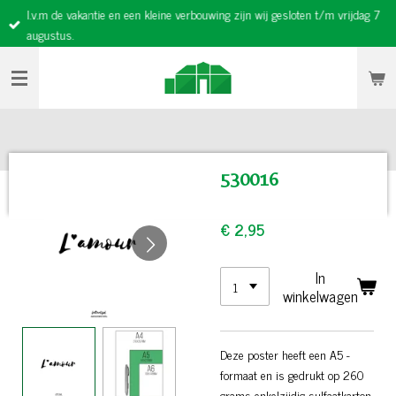
I.v.m de vakantie en een kleine verbouwing zijn wij gesloten t/m vrijdag 7
Ga
augustus.
direct
naar
de
hoofdinhoud
530016
€ 2,95
In
winkelwagen
Deze poster heeft een A5 -
formaat en is gedrukt op 260
grams enkelzijdig sulfaatkarton.