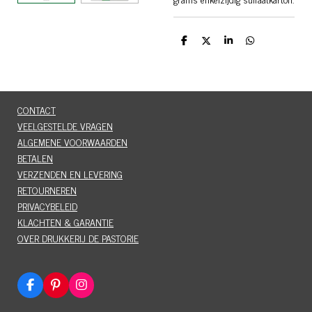
D
D
S
D
e
e
h
e
l
e
a
l
e
l
r
e
n
e
n
CONTACT
VEELGESTELDE VRAGEN
ALGEMENE VOORWAARDEN
BETALEN
VERZENDEN EN LEVERING
RETOURNEREN
PRIVACYBELEID
KLACHTEN & GARANTIE
OVER DRUKKERIJ DE PASTORIE
F
P
I
a
i
n
c
n
s