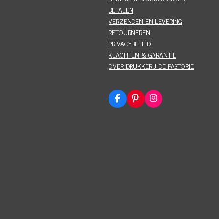
BETALEN
VERZENDEN EN LEVERING
RETOURNEREN
PRIVACYBELEID
KLACHTEN & GARANTIE
OVER DRUKKERIJ DE PASTORIE
F
P
I
a
i
n
c
n
s
e
t
t
b
e
a
o
r
g
o
e
r
k
s
a
t
m