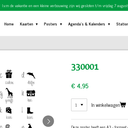
I.v.m de vakantie en een kleine verbouwing zijn wij gesloten t/m vrijdag 7 august
Home
Kaarten
Posters
Agenda's & Kalenders
Statio
330001
€ 4,95
In winkelwagen
Deze poster heeft een A3 - formaat 