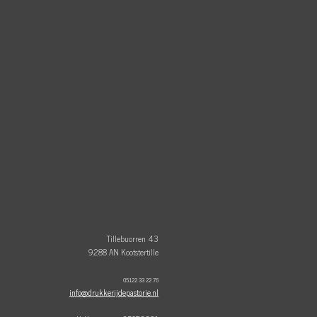
Tillebuorren 43
9288 AN Kootstertille
05122 33 22 76
info@drukkerijdepastorie.nl