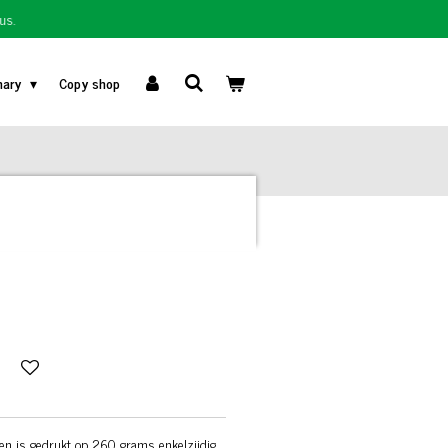
us.
nary
Copy shop
en is gedrukt op 260 grams enkelzijdig