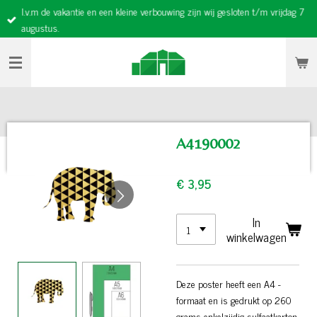
I.v.m de vakantie en een kleine verbouwing zijn wij gesloten t/m vrijdag 7
Ga
augustus.
direct
naar
de
hoofdinhoud
A4190002
€ 3,95
In
winkelwagen
Deze poster heeft een A4 -
formaat en is gedrukt op 260
grams enkelzijdig sulfaatkarton.