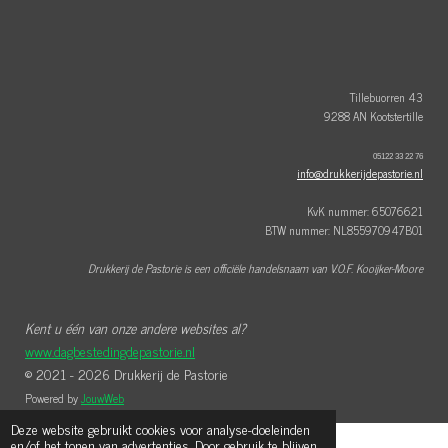
e
t
t
b
e
a
o
r
g
o
e
r
k
s
a
t
m
Tillebuorren 43
9288 AN Kootstertille
05122 33 22 76
info@drukkerijdepastorie.nl
KvK nummer: 65076621
BTW nummer: NL855970947B01
Drukkerij de Pastorie is een officiële handelsnaam van V.O.F. Kooijker-Moore
Kent u één van onze andere websites al?
www.dagbestedingdepastorie.nl
© 2021 - 2026 Drukkerij de Pastorie
Powered by
JouwWeb
Deze website gebruikt cookies voor analyse-doeleinden
en/of het tonen van advertenties. Door gebruik te blijven