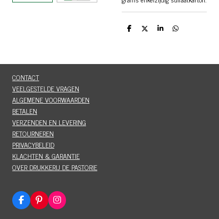
D
D
S
D
e
e
h
e
l
e
a
l
e
l
r
e
n
e
n
CONTACT
VEELGESTELDE VRAGEN
ALGEMENE VOORWAARDEN
BETALEN
VERZENDEN EN LEVERING
RETOURNEREN
PRIVACYBELEID
KLACHTEN & GARANTIE
OVER DRUKKERIJ DE PASTORIE
F
P
I
a
i
n
c
n
s