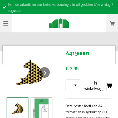
I.v.m de vakantie en een kleine verbouwing zijn wij gesloten t/m vrijdag 7
Ga
augustus.
direct
naar
de
hoofdinhoud
A4190001
€ 3,95
In
winkelwagen
Deze poster heeft een A4 -
formaat en is gedrukt op 260
grams enkelzijdig sulfaatkarton.