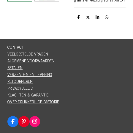
D
D
S
D
e
e
h
e
l
e
a
l
e
l
r
e
n
e
n
CONTACT
VEELGESTELDE VRAGEN
ALGEMENE VOORWAARDEN
BETALEN
VERZENDEN EN LEVERING
RETOURNEREN
PRIVACYBELEID
KLACHTEN & GARANTIE
OVER DRUKKERIJ DE PASTORIE
F
P
I
a
i
n
c
n
s