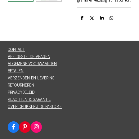
D
D
S
D
e
e
h
e
l
e
a
l
e
l
r
e
n
e
n
CONTACT
VEELGESTELDE VRAGEN
ALGEMENE VOORWAARDEN
BETALEN
VERZENDEN EN LEVERING
RETOURNEREN
PRIVACYBELEID
KLACHTEN & GARANTIE
OVER DRUKKERIJ DE PASTORIE
F
P
I
a
i
n
c
n
s