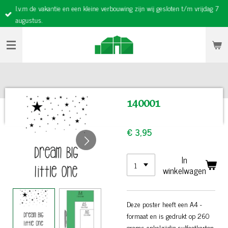
I.v.m de vakantie en een kleine verbouwing zijn wij gesloten t/m vrijdag 7
Ga
augustus.
direct
naar
de
hoofdinhoud
140001
€ 3,95
In
winkelwagen
Deze poster heeft een A4 -
formaat en is gedrukt op 260
grams enkelzijdig sulfaatkarton.