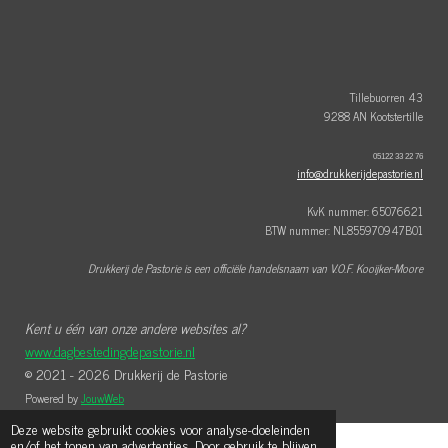
e
t
t
b
e
a
o
r
g
o
e
r
k
s
a
t
m
Tillebuorren 43
9288 AN Kootstertille
05122 33 22 76
info@drukkerijdepastorie.nl
KvK nummer: 65076621
BTW nummer: NL855970947B01
Drukkerij de Pastorie is een officiële handelsnaam van V.O.F. Kooijker-Moore
Kent u één van onze andere websites al?
www.dagbestedingdepastorie.nl
© 2021 - 2026 Drukkerij de Pastorie
Powered by
JouwWeb
Deze website gebruikt cookies voor analyse-doeleinden
en/of het tonen van advertenties. Door gebruik te blijven