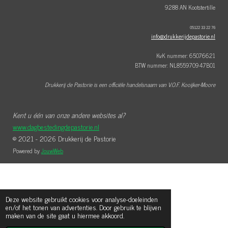
9288 AN Kootstertille
05122 33 22 76
info@drukkerijdepastorie.nl
KvK nummer: 65076621
BTW nummer: NL855970947B01
Drukkerij de Pastorie is een officiële handelsnaam van V.O.F. Kooijker-Moore
Kent u één van onze andere websites al?
www.dagbestedingdepastorie.nl
© 2021 - 2026 Drukkerij de Pastorie
Powered by
JouwWeb
Deze website gebruikt cookies voor analyse-doeleinden
en/of het tonen van advertenties. Door gebruik te blijven
maken van de site gaat u hiermee akkoord.