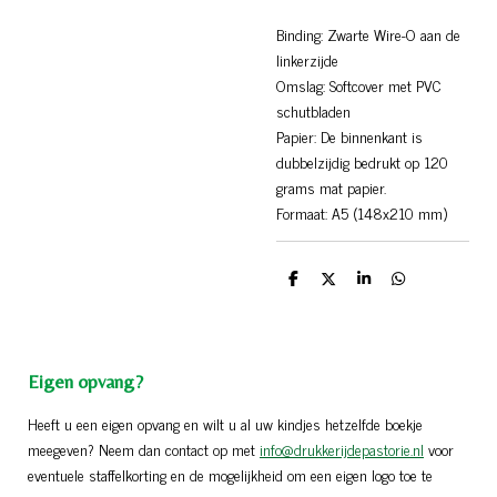
Binding: Zwarte Wire-O aan de
linkerzijde
Omslag: Softcover met PVC
schutbladen
Papier: De binnenkant is
dubbelzijdig bedrukt op 120
grams mat papier.
Formaat: A5 (148x210 mm)
D
D
S
D
e
e
h
e
l
e
a
l
e
l
r
e
n
e
n
Eigen opvang?
Heeft u een eigen opvang en wilt u al uw kindjes hetzelfde boekje
meegeven? Neem dan contact op met
info@drukkerijdepastorie.nl
voor
eventuele staffelkorting en de mogelijkheid om een eigen logo toe te