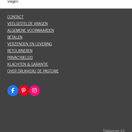
voegen.
CONTACT
VEELGESTELDE VRAGEN
ALGEMENE VOORWAARDEN
BETALEN
VERZENDEN EN LEVERING
RETOURNEREN
PRIVACYBELEID
KLACHTEN & GARANTIE
OVER DRUKKERIJ DE PASTORIE
F
P
I
a
i
n
c
n
s
e
t
t
b
e
a
o
r
g
o
e
r
k
s
a
t
m
Tillebuorren 43