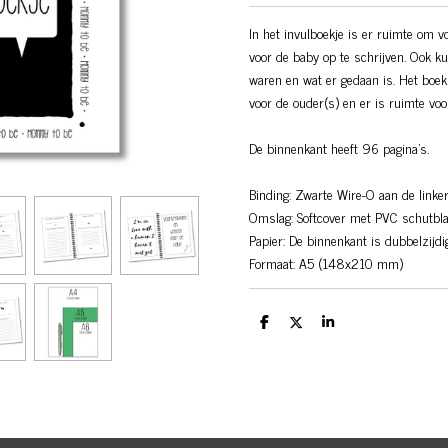
In het invulboekje is er ruimte om 
voor de baby op te schrijven. Ook ku
waren en wat er gedaan is. Het boek
voor de ouder(s) en er is ruimte voo
De binnenkant heeft 96 pagina’s.
Binding: Zwarte Wire-O aan de linker
Omslag: Softcover met PVC schutbl
Papier: De binnenkant is dubbelzijd
Formaat: A5 (148x210 mm)
D
D
S
e
e
h
l
e
a
e
l
r
n
e