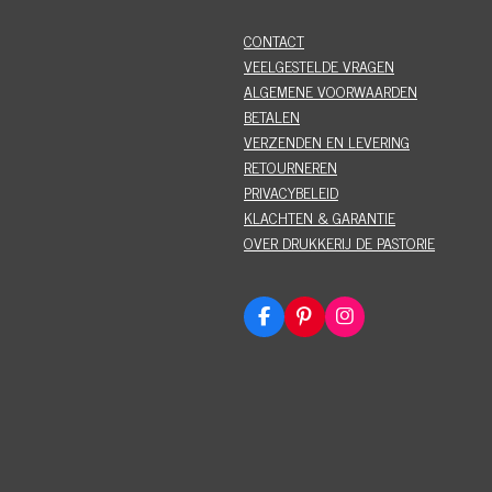
CONTACT
VEELGESTELDE VRAGEN
ALGEMENE VOORWAARDEN
BETALEN
VERZENDEN EN LEVERING
RETOURNEREN
PRIVACYBELEID
KLACHTEN & GARANTIE
OVER DRUKKERIJ DE PASTORIE
F
P
I
a
i
n
c
n
s
e
t
t
b
e
a
o
r
g
o
e
r
k
s
a
t
m