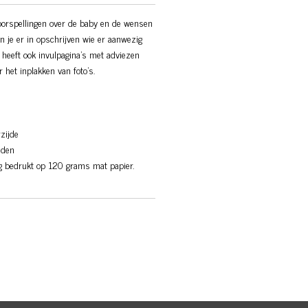
voorspellingen over de baby en de wensen
n je er in opschrijven wie er aanwezig
 heeft ook invulpagina’s met adviezen
r het inplakken van foto’s.
zijde
aden
ig bedrukt op 120 grams mat papier.