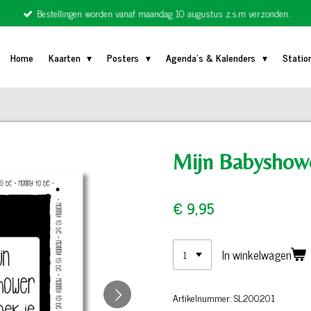
Bestellingen worden vanaf maandag 10 augustus z.s.m verzonden.
Home
Kaarten
Posters
Agenda's & Kalenders
Statio
Mijn Babyshowe
€ 9,95
In winkelwagen
Artikelnummer:
SL200201