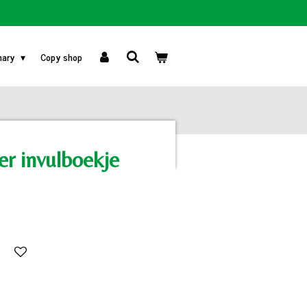
nary
Copy shop
r invulboekje