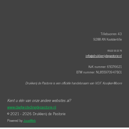
a
i
n
c
n
s
e
t
t
b
e
a
o
r
g
o
e
r
k
s
a
t
m
Tillebuorren 43
9288 AN Kootstertille
05122 33 22 76
info@drukkerijdepastorie.nl
KvK nummer: 65076621
BTW nummer: NL855970947B01
Drukkerij de Pastorie is een officiële handelsnaam van V.O.F. Kooijker-Moore
Kent u één van onze andere websites al?
www.dagbestedingdepastorie.nl
© 2021 - 2026 Drukkerij de Pastorie
Powered by
JouwWeb