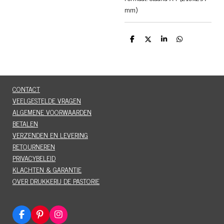
mm)
D
D
S
D
e
e
h
e
l
e
a
l
e
l
r
e
n
e
n
CONTACT
VEELGESTELDE VRAGEN
ALGEMENE VOORWAARDEN
BETALEN
VERZENDEN EN LEVERING
RETOURNEREN
PRIVACYBELEID
KLACHTEN & GARANTIE
OVER DRUKKERIJ DE PASTORIE
F
P
I