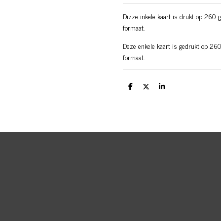
Dizze inkele kaart is drukt op 260 
formaat.
Deze enkele kaart is gedrukt op 260
formaat.
D
D
S
e
e
h
l
e
a
e
l
r
n
e