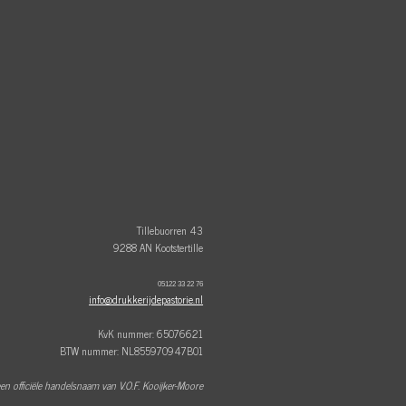
Tillebuorren 43
9288 AN Kootstertille
05122 33 22 76
info@drukkerijdepastorie.nl
KvK nummer: 65076621
BTW nummer: NL855970947B01
een officiële handelsnaam van V.O.F. Kooijker-Moore