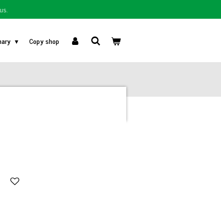
us.
nary
Copy shop