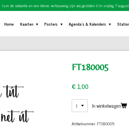
I.v.m de vakantie en een kleine verbouwing zijn wij gesloten t/m vrijdag 7 august
Home
Kaarten
Posters
Agenda's & Kalenders
Statio
FT180005
€ 1,00
In winkelwagen
Artikelnummer:
FT180005