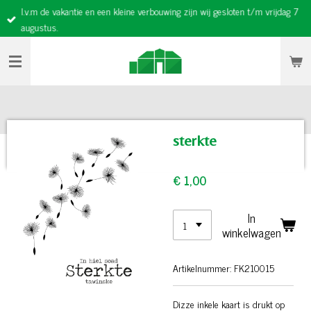
I.v.m de vakantie en een kleine verbouwing zijn wij gesloten t/m vrijdag 7
Ga
augustus.
direct
naar
de
hoofdinhoud
sterkte
€ 1,00
In
winkelwagen
Artikelnummer:
FK210015
Dizze inkele kaart is drukt op