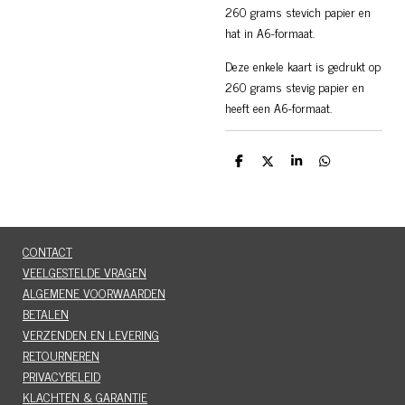
260 grams stevich papier en
hat in A6-formaat.
Deze enkele kaart is gedrukt op
260 grams stevig papier en
heeft een A6-formaat.
D
D
S
D
e
e
h
e
l
e
a
l
e
l
r
e
n
e
n
CONTACT
VEELGESTELDE VRAGEN
ALGEMENE VOORWAARDEN
BETALEN
VERZENDEN EN LEVERING
RETOURNEREN
PRIVACYBELEID
KLACHTEN & GARANTIE