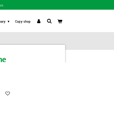
us.
nary
Copy shop
me