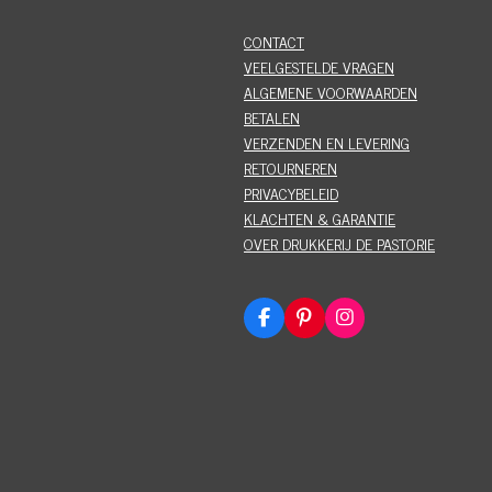
CONTACT
VEELGESTELDE VRAGEN
ALGEMENE VOORWAARDEN
BETALEN
VERZENDEN EN LEVERING
RETOURNEREN
PRIVACYBELEID
KLACHTEN & GARANTIE
OVER DRUKKERIJ DE PASTORIE
F
P
I
a
i
n
c
n
s
e
t
t
b
e
a
o
r
g
o
e
r
k
s
a
t
m