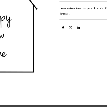
Deze enkele kaart is gedrukt op 260
formaat.
D
D
S
e
e
h
l
e
a
e
l
r
n
e