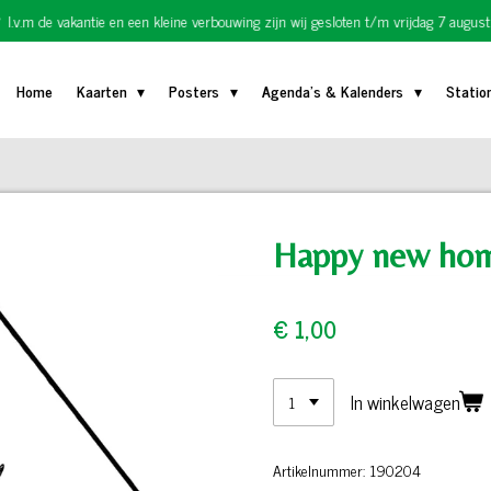
I.v.m de vakantie en een kleine verbouwing zijn wij gesloten t/m vrijdag 7 august
Home
Kaarten
Posters
Agenda's & Kalenders
Statio
Happy new ho
€ 1,00
In winkelwagen
Artikelnummer:
190204