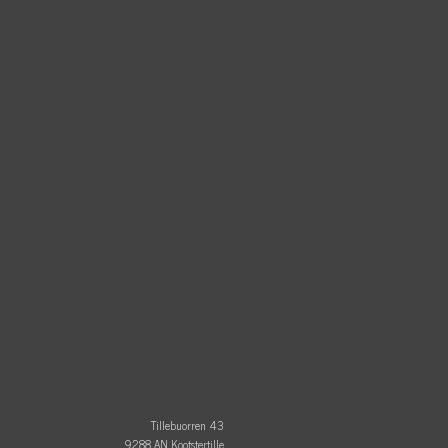
Tillebuorren 43
9288 AN Kootstertille