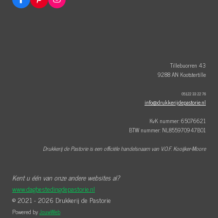
F
P
I
a
i
n
c
n
s
e
t
t
b
e
a
o
r
g
o
e
r
k
s
a
t
m
Tillebuorren 43
9288 AN Kootstertille
05122 33 22 76
info@drukkerijdepastorie.nl
KvK nummer: 65076621
BTW nummer: NL855970947B01
Drukkerij de Pastorie is een officiële handelsnaam van V.O.F. Kooijker-Moore
Kent u één van onze andere websites al?
www.dagbestedingdepastorie.nl
© 2021 - 2026 Drukkerij de Pastorie
Powered by
JouwWeb