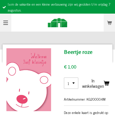
I.v.m de vakantie en een kleine verbouwing zijn wij gesloten t/m vrijdag 7
Ga
augustus.
direct
naar
de
hoofdinhoud
Beertje roze
€ 1,00
In
winkelwagen
Artikelnummer:
KG200004M
Deze enkele kaart is gedrukt op