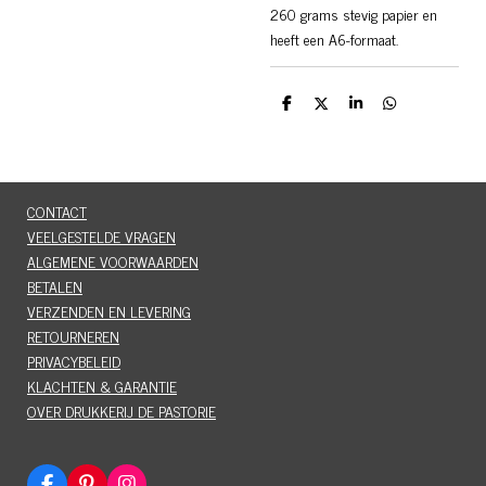
260 grams stevig papier en
heeft een A6-formaat.
D
D
S
D
e
e
h
e
l
e
a
l
e
l
r
e
n
e
n
CONTACT
VEELGESTELDE VRAGEN
ALGEMENE VOORWAARDEN
BETALEN
VERZENDEN EN LEVERING
RETOURNEREN
PRIVACYBELEID
KLACHTEN & GARANTIE
OVER DRUKKERIJ DE PASTORIE