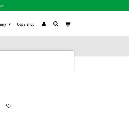
us.
nary
Copy shop