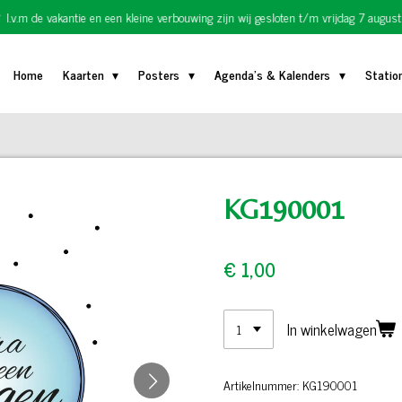
I.v.m de vakantie en een kleine verbouwing zijn wij gesloten t/m vrijdag 7 august
Home
Kaarten
Posters
Agenda's & Kalenders
Statio
KG190001
€ 1,00
In winkelwagen
Artikelnummer:
KG190001