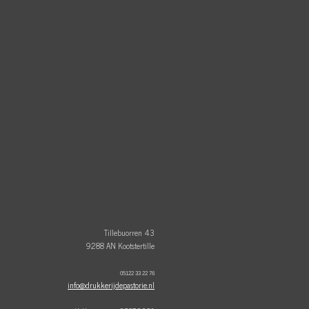
Tillebuorren 43
9288 AN Kootstertille
05122 33 22 76
info@drukkerijdepastorie.nl