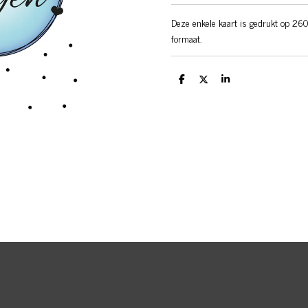
Deze enkele kaart is gedrukt op 260
formaat.
D
D
S
e
e
h
l
e
a
e
l
r
n
e