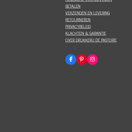
BETALEN
VERZENDEN EN LEVERING
RETOURNEREN
PRIVACYBELEID
KLACHTEN & GARANTIE
OVER DRUKKERIJ DE PASTORIE
F
P
I
a
i
n
c
n
s
e
t
t
b
e
a
o
r
g
o
e
r
k
s
a
t
m