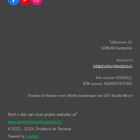
F
P
I
a
i
n
c
n
s
e
t
t
b
e
a
o
r
g
o
e
r
k
s
a
t
m
Tillebuorren 43
9288 AN Kootstertille
05122 33 22 76
info@drukkerijdepastorie.nl
KvK nummer: 65076621
BTW nummer: NL855970947B01
Drukkerij de Pastorie is een officiële handelsnaam van V.O.F. Kooijker-Moore
Kent u één van onze andere websites al?
www.dagbestedingdepastorie.nl
© 2021 - 2026 Drukkerij de Pastorie
Powered by
JouwWeb