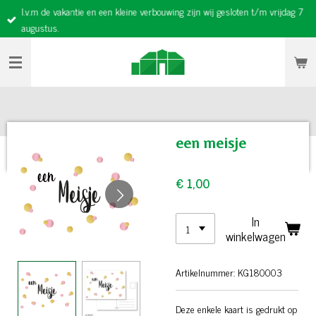
I.v.m de vakantie en een kleine verbouwing zijn wij gesloten t/m vrijdag 7
Ga
augustus.
direct
naar
de
hoofdinhoud
een meisje
€ 1,00
In
winkelwagen
Artikelnummer:
KG180003
Deze enkele kaart is gedrukt op