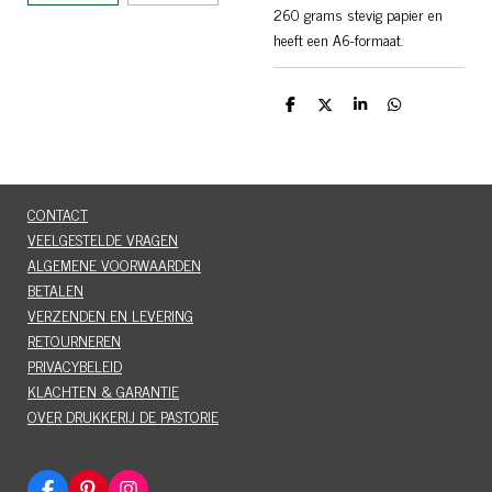
260 grams stevig papier en
heeft een A6-formaat.
D
D
S
D
e
e
h
e
l
e
a
l
e
l
r
e
n
e
n
CONTACT
VEELGESTELDE VRAGEN
ALGEMENE VOORWAARDEN
BETALEN
VERZENDEN EN LEVERING
RETOURNEREN
PRIVACYBELEID
KLACHTEN & GARANTIE
OVER DRUKKERIJ DE PASTORIE