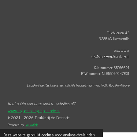
c
n
s
e
t
t
b
e
a
o
r
g
o
e
r
k
s
a
t
m
Tillebuorren 43
9288 AN Kootstertille
05122 33 22 76
info@drukkerijdepastorie.nl
KvK nummer: 65076621
BTW nummer: NL855970947B01
Drukkerij de Pastorie is een officiële handelsnaam van V.O.F. Kooijker-Moore
Kent u één van onze andere websites al?
www.dagbestedingdepastorie.nl
© 2021 - 2026 Drukkerij de Pastorie
Powered by
JouwWeb
Deze website gebruikt cookies voor analyse-doeleinden