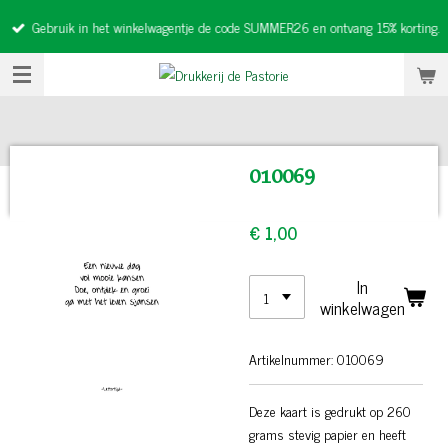
Ga
Gebruik in het winkelwagentje de code SUMMER26 en ontvang 15% korting.
direct
naar
de
hoofdinhoud
010069
€ 1,00
In
winkelwagen
Artikelnummer:
010069
Deze kaart is gedrukt op 260
grams stevig papier en heeft