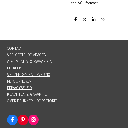
een A6 - formaat.
D
D
S
D
e
e
h
e
l
e
a
l
e
l
r
e
n
e
n
CONTACT
VEELGESTELDE VRAGEN
ALGEMENE VOORWAARDEN
BETALEN
VERZENDEN EN LEVERING
RETOURNEREN
PRIVACYBELEID
KLACHTEN & GARANTIE
OVER DRUKKERIJ DE PASTORIE
F
P
I
a
i
n