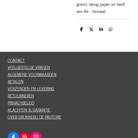
grams stevig papier en heeft
een A6 - formaat.
D
D
S
D
e
e
h
e
l
e
a
l
e
l
r
e
n
e
n
CONTACT
VEELGESTELDE VRAGEN
ALGEMENE VOORWAARDEN
BETALEN
VERZENDEN EN LEVERING
RETOURNEREN
PRIVACYBELEID
KLACHTEN & GARANTIE
OVER DRUKKERIJ DE PASTORIE