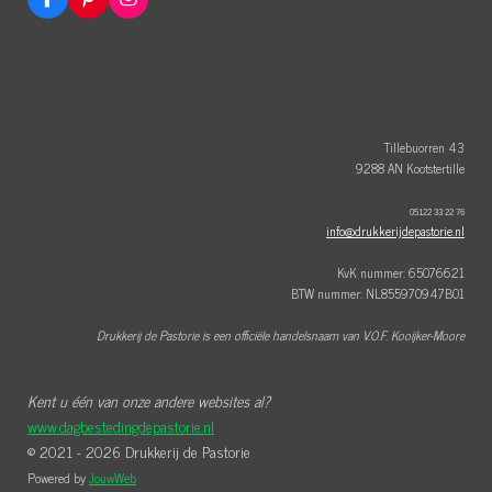
F
P
I
a
i
n
c
n
s
e
t
t
b
e
a
o
r
g
o
e
r
k
s
a
t
m
Tillebuorren 43
9288 AN Kootstertille
05122 33 22 76
info@drukkerijdepastorie.nl
KvK nummer: 65076621
BTW nummer: NL855970947B01
Drukkerij de Pastorie is een officiële handelsnaam van V.O.F. Kooijker-Moore
Kent u één van onze andere websites al?
www.dagbestedingdepastorie.nl
© 2021 - 2026 Drukkerij de Pastorie
Powered by
JouwWeb