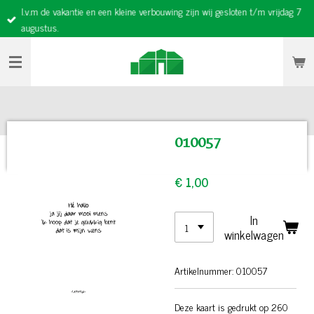
I.v.m de vakantie en een kleine verbouwing zijn wij gesloten t/m vrijdag 7
Ga
augustus.
direct
naar
de
hoofdinhoud
010057
€ 1,00
In
winkelwagen
Artikelnummer:
010057
Deze kaart is gedrukt op 260