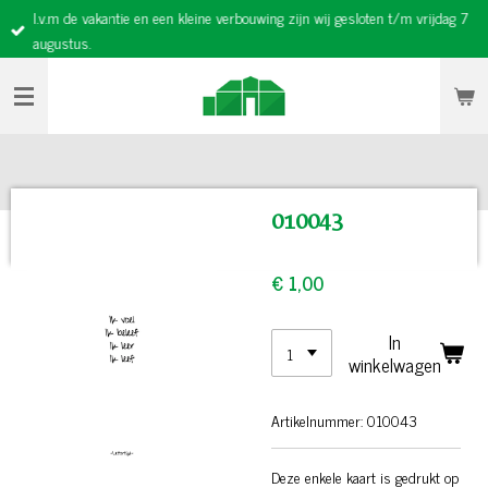
I.v.m de vakantie en een kleine verbouwing zijn wij gesloten t/m vrijdag 7
Ga
augustus.
direct
naar
de
hoofdinhoud
010043
€ 1,00
In
winkelwagen
Artikelnummer:
010043
Deze enkele kaart is gedrukt op