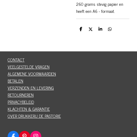
260 grams stevig papier en
heeft een A6 - formaat.
D
D
S
D
e
e
h
e
l
e
a
l
e
l
r
e
n
e
n
CONTACT
VEELGESTELDE VRAGEN
ALGEMENE VOORWAARDEN
BETALEN
VERZENDEN EN LEVERING
RETOURNEREN
PRIVACYBELEID
KLACHTEN & GARANTIE
OVER DRUKKERIJ DE PASTORIE