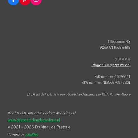
F
P
I
a
i
n
c
n
s
e
t
t
b
e
a
o
r
g
o
e
r
k
s
a
t
m
Tillebuorren 43
9288 AN Kootstertille
05122 33 22 76
info@drukkerijdepastorie.nl
KvK nummer: 65076621
BTW nummer: NL855970947B01
Drukkerij de Pastorie is een officiële handelsnaam van V.O.F. Kooijker-Moore
Kent u één van onze andere websites al?
www.dagbestedingdepastorie.nl
© 2021 - 2026 Drukkerij de Pastorie
Powered by
JouwWeb