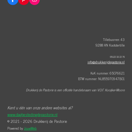
F
P
I
a
i
n
c
n
s
e
t
t
b
e
a
o
r
g
o
e
r
k
s
a
t
m
Tillebuorren 43
9288 AN Kootstertille
05122 33 22 76
info@drukkerijdepastorie.nl
KvK nummer: 65076621
BTW nummer: NL855970947B01
Drukkerij de Pastorie is een officiële handelsnaam van V.O.F. Kooijker-Moore
Kent u één van onze andere websites al?
www.dagbestedingdepastorie.nl
© 2021 - 2026 Drukkerij de Pastorie
Powered by
JouwWeb