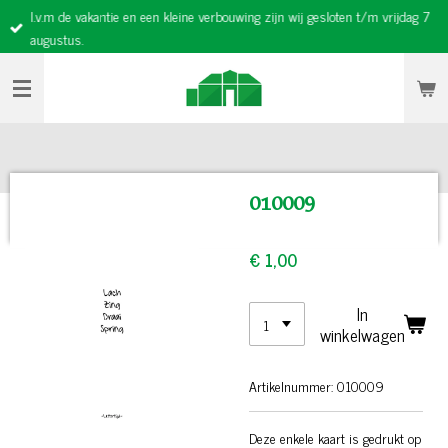
I.v.m de vakantie en een kleine verbouwing zijn wij gesloten t/m vrijdag 7
Ga
augustus.
direct
naar
de
hoofdinhoud
010009
€ 1,00
In
winkelwagen
Artikelnummer:
010009
Deze enkele kaart is gedrukt op