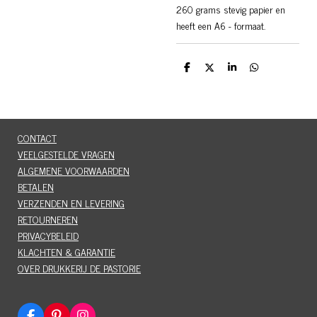
260 grams stevig papier en
heeft een A6 - formaat.
D
D
S
D
e
e
h
e
l
e
a
l
e
l
r
e
n
e
n
CONTACT
VEELGESTELDE VRAGEN
ALGEMENE VOORWAARDEN
BETALEN
VERZENDEN EN LEVERING
RETOURNEREN
PRIVACYBELEID
KLACHTEN & GARANTIE
OVER DRUKKERIJ DE PASTORIE