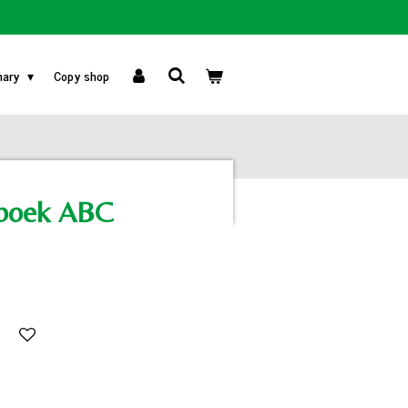
nary
Copy shop
boek ABC