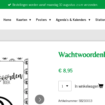
Bestellingen worden vanaf maandag 10 augustus z.s.m verzonden.
Home
Kaarten
Posters
Agenda's & Kalenders
Statio
Wachtwoorden
€ 8,95
In winkelwagen
Artikelnummer:
SB210013