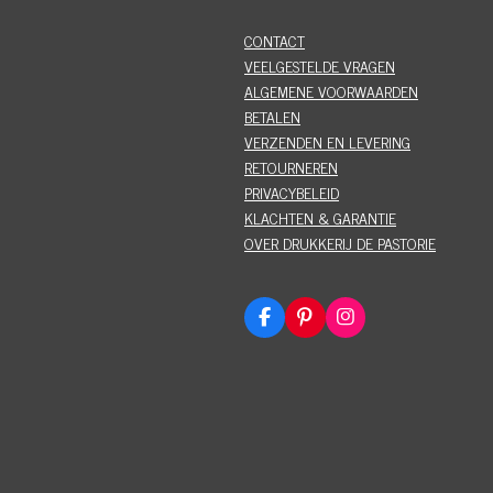
CONTACT
VEELGESTELDE VRAGEN
ALGEMENE VOORWAARDEN
BETALEN
VERZENDEN EN LEVERING
RETOURNEREN
PRIVACYBELEID
KLACHTEN & GARANTIE
OVER DRUKKERIJ DE PASTORIE
F
P
I
a
i
n
c
n
s
e
t
t
b
e
a
o
r
g
o
e
r
k
s
a
t
m