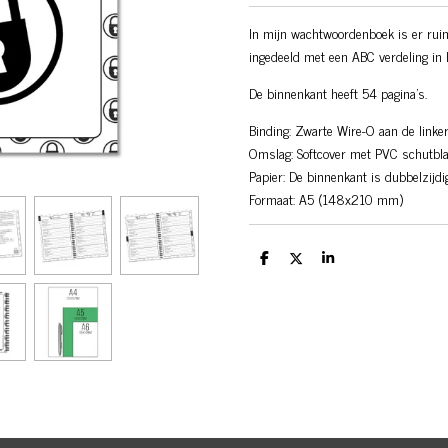
In mijn wachtwoordenboek is er ruim
ingedeeld met een ABC verdeling in h
De binnenkant heeft 54 pagina’s.
Binding: Zwarte Wire-O aan de linker
Omslag: Softcover met PVC schutbl
Papier: De binnenkant is dubbelzijd
Formaat: A5 (148x210 mm)
D
D
S
e
e
h
l
e
a
e
l
r
n
e