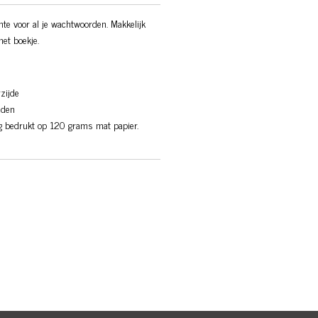
te voor al je wachtwoorden. Makkelijk
et boekje.
zijde
aden
ig bedrukt op 120 grams mat papier.