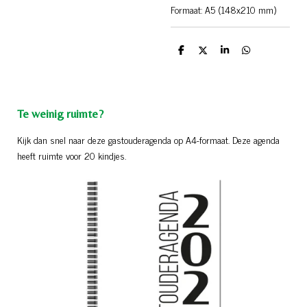
Formaat: A5 (148x210 mm)
D
D
S
D
e
e
h
e
l
e
a
l
e
l
r
e
n
e
n
Te weinig ruimte?
Kijk dan snel naar deze gastouderagenda op A4-formaat. Deze agenda
heeft ruimte voor 20 kindjes.