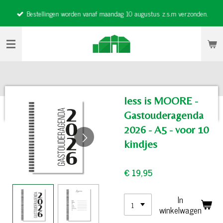
Ga
Bestellingen worden vanaf maandag 10 augustus z.s.m verzonden.
direct
naar
de
hoofdinhoud
less is MOORE -
Gastouderagenda
2026 - A5 - voor 10
kindjes
€ 19,95
In
winkelwagen