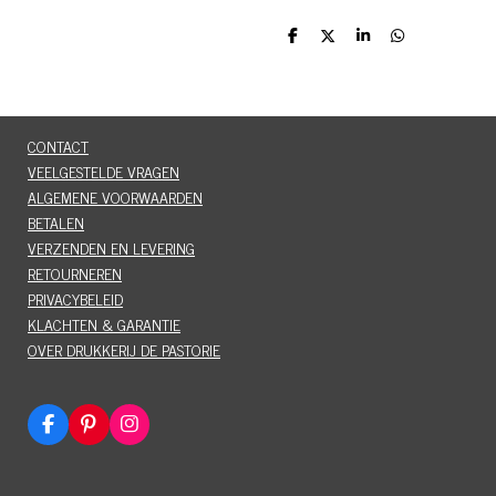
D
D
S
D
e
e
h
e
l
e
a
l
e
l
r
e
n
e
n
CONTACT
VEELGESTELDE VRAGEN
ALGEMENE VOORWAARDEN
BETALEN
VERZENDEN EN LEVERING
RETOURNEREN
PRIVACYBELEID
KLACHTEN & GARANTIE
OVER DRUKKERIJ DE PASTORIE
F
P
I
a
i
n
c
n
s
e
t
t