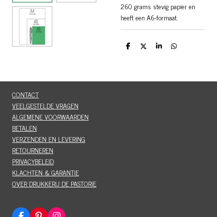
260 grams stevig papier en
heeft een A6-formaat.
D
D
S
D
e
e
h
e
l
e
a
l
e
l
r
e
n
e
n
CONTACT
VEELGESTELDE VRAGEN
ALGEMENE VOORWAARDEN
BETALEN
VERZENDEN EN LEVERING
RETOURNEREN
PRIVACYBELEID
KLACHTEN & GARANTIE
OVER DRUKKERIJ DE PASTORIE