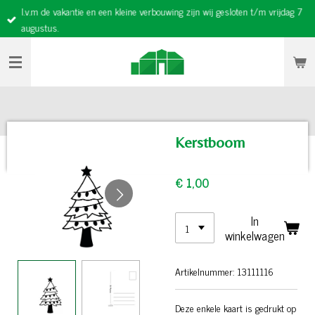
I.v.m de vakantie en een kleine verbouwing zijn wij gesloten t/m vrijdag 7
Ga
augustus.
direct
naar
de
hoofdinhoud
Kerstboom
€ 1,00
In
winkelwagen
Artikelnummer:
13111116
Deze enkele kaart is gedrukt op