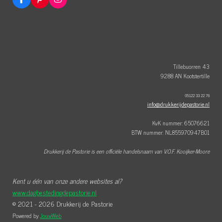
F
P
I
a
i
n
c
n
s
e
t
t
b
e
a
o
r
g
o
e
r
k
s
a
t
m
Tillebuorren 43
9288 AN Kootstertille
05122 33 22 76
info@drukkerijdepastorie.nl
KvK nummer: 65076621
BTW nummer: NL855970947B01
Drukkerij de Pastorie is een officiële handelsnaam van V.O.F. Kooijker-Moore
Kent u één van onze andere websites al?
www.dagbestedingdepastorie.nl
© 2021 - 2026 Drukkerij de Pastorie
Powered by
JouwWeb