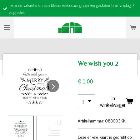
I.v.m de vakantie en een kleine verbouwing zijn wij gesloten t/m vrijdag 7
Ga
augustus.
direct
naar
de
hoofdinhoud
We wish you 2
€ 1,00
In
winkelwagen
Artikelnummer:
080003KK
Deze enkele kaart is gedrukt op