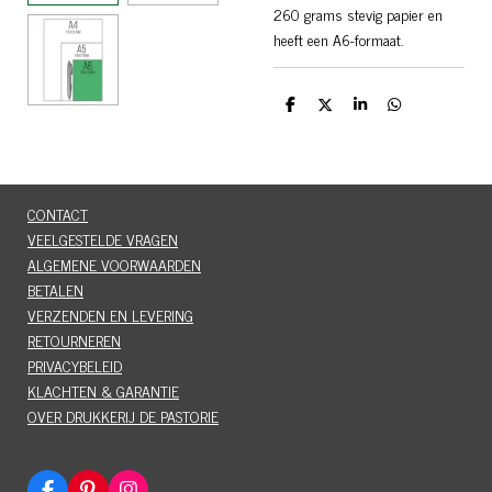
260 grams stevig papier en
heeft een A6-formaat.
D
D
S
D
e
e
h
e
l
e
a
l
e
l
r
e
n
e
n
CONTACT
VEELGESTELDE VRAGEN
ALGEMENE VOORWAARDEN
BETALEN
VERZENDEN EN LEVERING
RETOURNEREN
PRIVACYBELEID
KLACHTEN & GARANTIE
OVER DRUKKERIJ DE PASTORIE