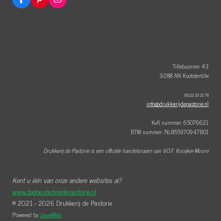
F
P
I
a
i
n
c
n
s
e
t
t
b
e
a
o
r
g
o
e
r
k
s
a
t
m
Tillebuorren 43
9288 AN Kootstertille
05122 33 22 76
info@drukkerijdepastorie.nl
KvK nummer: 65076621
BTW nummer: NL855970947B01
Drukkerij de Pastorie is een officiële handelsnaam van V.O.F. Kooijker-Moore
Kent u één van onze andere websites al?
www.dagbestedingdepastorie.nl
© 2021 - 2026 Drukkerij de Pastorie
Powered by
JouwWeb