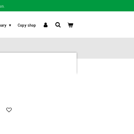
us.
nary
Copy shop