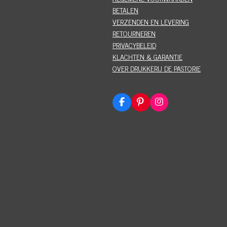
BETALEN
VERZENDEN EN LEVERING
RETOURNEREN
PRIVACYBELEID
KLACHTEN & GARANTIE
OVER DRUKKERIJ DE PASTORIE
F
P
I
a
i
n
c
n
s
e
t
t
b
e
a
o
r
g
o
e
r
k
s
a
t
m