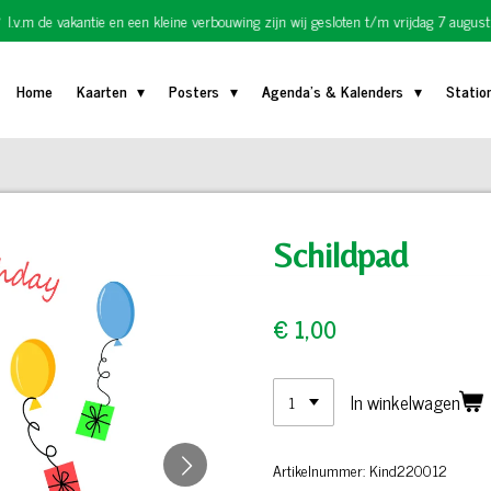
I.v.m de vakantie en een kleine verbouwing zijn wij gesloten t/m vrijdag 7 august
Home
Kaarten
Posters
Agenda's & Kalenders
Statio
Schildpad
€ 1,00
In winkelwagen
Artikelnummer:
Kind220012