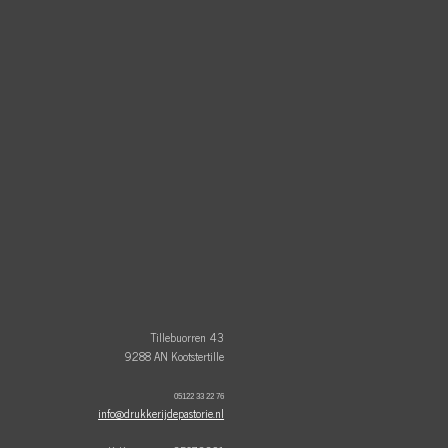
Tillebuorren 43
9288 AN Kootstertille
05122 33 22 76
info@drukkerijdepastorie.nl