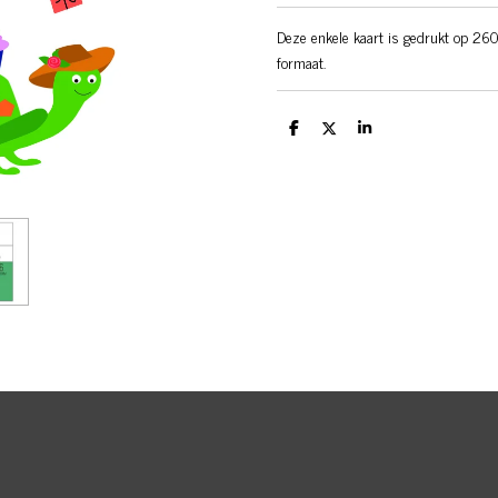
Deze enkele kaart is gedrukt op 260
formaat.
D
D
S
e
e
h
l
e
a
e
l
r
n
e