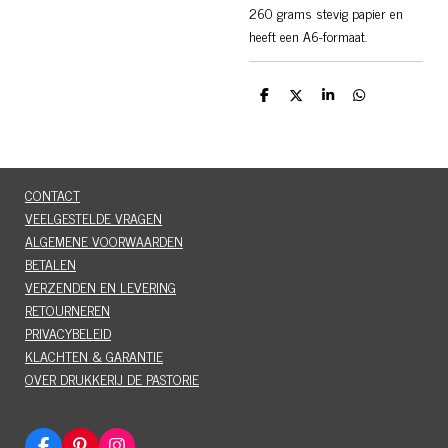
260 grams stevig papier en
heeft een A6-formaat.
D
D
S
D
e
e
h
e
l
e
a
l
e
l
r
e
n
e
n
CONTACT
VEELGESTELDE VRAGEN
ALGEMENE VOORWAARDEN
BETALEN
VERZENDEN EN LEVERING
RETOURNEREN
PRIVACYBELEID
KLACHTEN & GARANTIE
OVER DRUKKERIJ DE PASTORIE