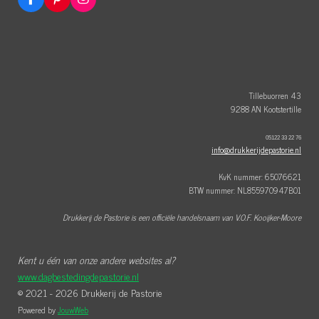
F
P
I
a
i
n
c
n
s
e
t
t
b
e
a
o
r
g
o
e
r
k
s
a
t
m
Tillebuorren 43
9288 AN Kootstertille
05122 33 22 76
info@drukkerijdepastorie.nl
KvK nummer: 65076621
BTW nummer: NL855970947B01
Drukkerij de Pastorie is een officiële handelsnaam van V.O.F. Kooijker-Moore
Kent u één van onze andere websites al?
www.dagbestedingdepastorie.nl
© 2021 - 2026 Drukkerij de Pastorie
Powered by
JouwWeb