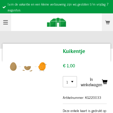
I.v.m de vakantie en een kleine verbouwing zijn wij gesloten t/m vrijdag 7
Ga
augustus.
direct
naar
de
hoofdinhoud
Kuikentje
€ 1,00
In
winkelwagen
Artikelnummer:
KG220033
Deze enkele kaart is gedrukt op