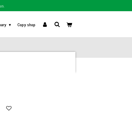
us.
nary
Copy shop