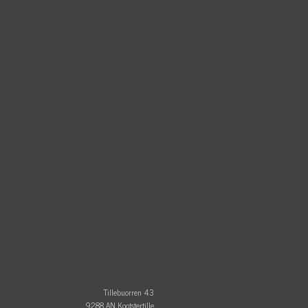
Tillebuorren 43
9288 AN Kootstertille