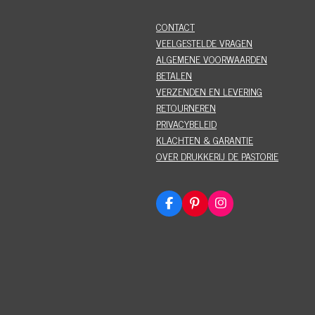
CONTACT
VEELGESTELDE VRAGEN
ALGEMENE VOORWAARDEN
BETALEN
VERZENDEN EN LEVERING
RETOURNEREN
PRIVACYBELEID
KLACHTEN & GARANTIE
OVER DRUKKERIJ DE PASTORIE
F
P
I
a
i
n
c
n
s
e
t
t
b
e
a
o
r
g
o
e
r
k
s
a
t
m