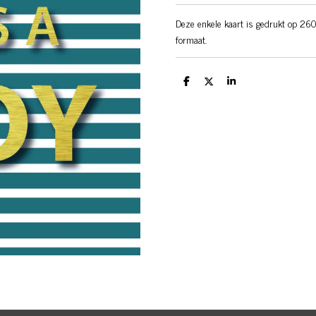
Deze enkele kaart is gedrukt op 260
formaat.
D
D
S
e
e
h
l
e
a
e
l
r
n
e