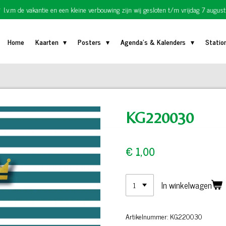
I.v.m de vakantie en een kleine verbouwing zijn wij gesloten t/m vrijdag 7 august
Home
Kaarten
Posters
Agenda's & Kalenders
Statio
KG220030
€ 1,00
In winkelwagen
Artikelnummer:
KG220030