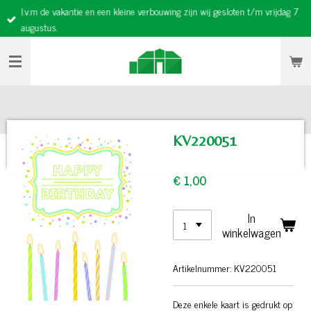
I.v.m de vakantie en een kleine verbouwing zijn wij gesloten t/m vrijdag 7
Ga
augustus.
direct
naar
de
hoofdinhoud
KV220051
€ 1,00
In
winkelwagen
Artikelnummer:
KV220051
Deze enkele kaart is gedrukt op