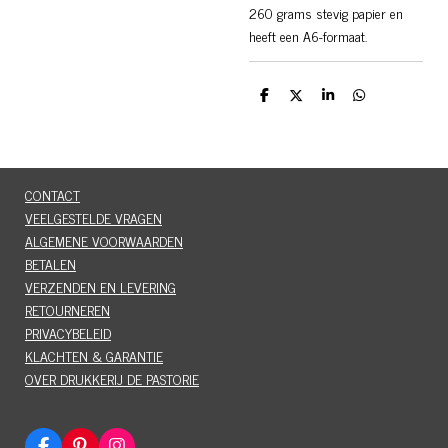
260 grams stevig papier en
heeft een A6-formaat.
D
D
S
D
e
e
h
e
l
e
a
l
e
l
r
e
n
e
n
CONTACT
VEELGESTELDE VRAGEN
ALGEMENE VOORWAARDEN
BETALEN
VERZENDEN EN LEVERING
RETOURNEREN
PRIVACYBELEID
KLACHTEN & GARANTIE
OVER DRUKKERIJ DE PASTORIE