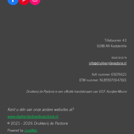
F
P
I
a
i
n
c
n
s
e
t
t
b
e
a
o
r
g
o
e
r
k
s
a
t
m
Tillebuorren 43
9288 AN Kootstertille
05122 33 22 76
info@drukkerijdepastorie.nl
KvK nummer: 65076621
BTW nummer: NL855970947B01
Drukkerij de Pastorie is een officiële handelsnaam van V.O.F. Kooijker-Moore
Kent u één van onze andere websites al?
www.dagbestedingdepastorie.nl
© 2021 - 2026 Drukkerij de Pastorie
Powered by
JouwWeb