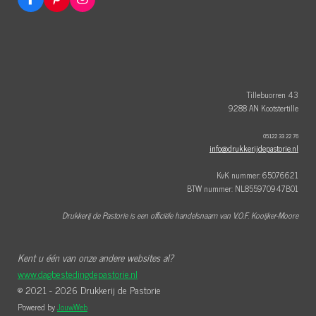
F
P
I
a
i
n
c
n
s
e
t
t
b
e
a
o
r
g
o
e
r
k
s
a
t
m
Tillebuorren 43
9288 AN Kootstertille
05122 33 22 76
info@drukkerijdepastorie.nl
KvK nummer: 65076621
BTW nummer: NL855970947B01
Drukkerij de Pastorie is een officiële handelsnaam van V.O.F. Kooijker-Moore
Kent u één van onze andere websites al?
www.dagbestedingdepastorie.nl
© 2021 - 2026 Drukkerij de Pastorie
Powered by
JouwWeb