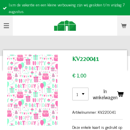
I.v.m de vakantie en een kleine verbouwing zijn wij gesloten t/m vrijdag 7
Ga
augustus.
direct
naar
de
hoofdinhoud
KV220041
€ 1,00
In
winkelwagen
Artikelnummer:
KV220041
Deze enkele kaart is gedrukt op