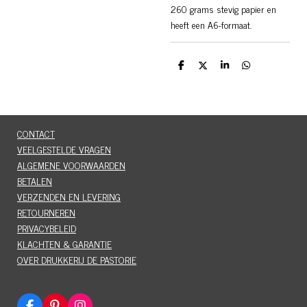
260 grams stevig papier en
heeft een A6-formaat.
D
D
S
D
e
e
h
e
l
e
a
l
e
l
r
e
n
e
n
CONTACT
VEELGESTELDE VRAGEN
ALGEMENE VOORWAARDEN
BETALEN
VERZENDEN EN LEVERING
RETOURNEREN
PRIVACYBELEID
KLACHTEN & GARANTIE
OVER DRUKKERIJ DE PASTORIE